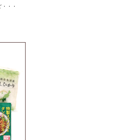
ど・・・
。