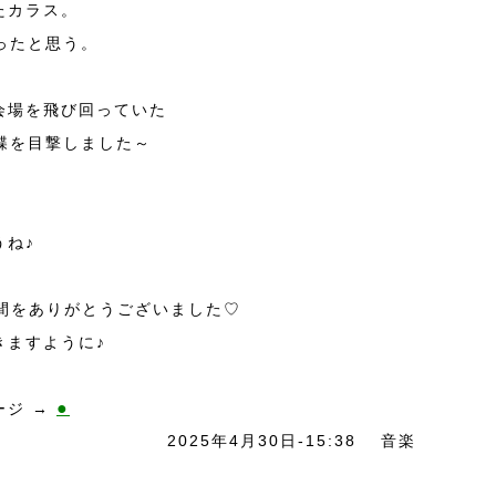
たカラス。
ったと思う。
会場を飛び回っていた
蝶を目撃しました～
うね♪
時間をありがとうございました♡
きますように♪
●
ージ →
2025年4月30日-15:38
音楽