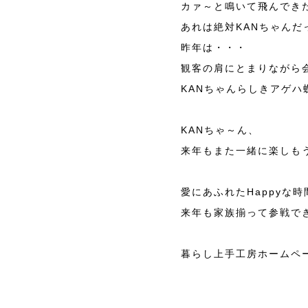
カァ～と鳴いて飛んでき
あれは絶対KANちゃんだ
昨年は・・・
観客の肩にとまりながら
KANちゃんらしきアゲハ
KANちゃ～ん、
来年もまた一緒に楽しも
愛にあふれたHappyな
来年も家族揃って参戦で
暮らし上手工房ホームペ