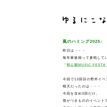
風のハミング2025♪
昨日は・・・
毎年家族揃って参戦して
「
靱公園MUSIC FESTA
今回で13回目の野外イベ
晴天だったのは・・・
今回を含め3回だけ。
雨がつきもののイベント