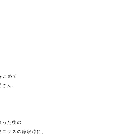
」
をこめて
要さん、
歌った後の
モニクスの静寂時に、