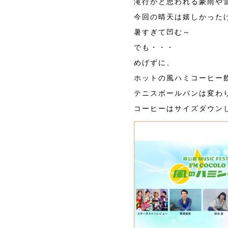
滝行かと思われる豪雨や
今回の晴天は嬉しかった
暑すぎて凹む～
でも・・・
めげずに、
ホットの風ハミコーヒー
テニスボールパンは変わ
コーヒーはサイズダウンし