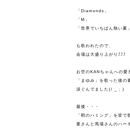
「Diamonds」
「M」
「世界でいちばん熱い夏
も歌われたので、
会場は大盛り上がり⤴︎⤴︎⤴︎
お空のKANちゃんへの愛
「まゆみ」を歌った後の
涙ぐんでました(/ _ ; )
最後・・・
「靭のハミング」を皆で
要さんと馬場さんのハー