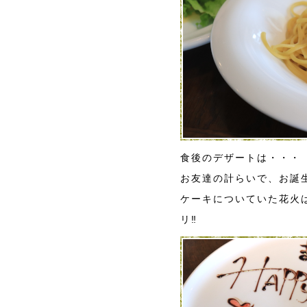
食後のデザートは・・・
お友達の計らいで、お誕
ケーキについていた花火
リ‼