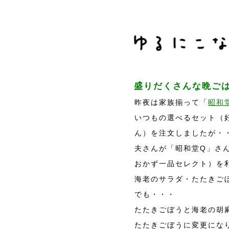
盛りだくさんな晩ごは
昨夜は家族揃って「
昭和
いつもの選べるセット（好
ん）を注文しましたが・
夫さんが「昭和堂Q」さ
おかず一品セレクト）を
海老のサラダ・たたきご
でも・・・
たたきごぼうと海老の胡
たたきごぼうに変更にな