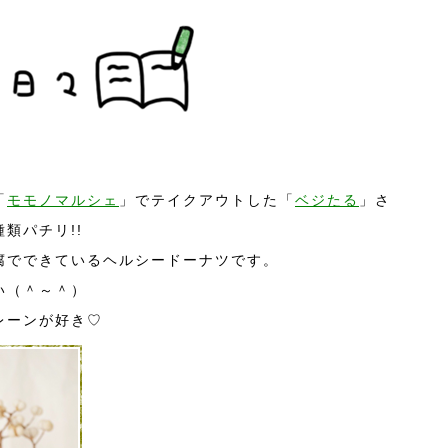
「
モモノマルシェ
」でテイクアウトした「
ベジたる
」さ
類パチリ!!
腐でできているヘルシードーナツです。
い（＾～＾）
レーンが好き♡