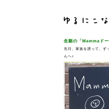
念願の「Mammaド
先日、家族を誘って、ず
んへ♪