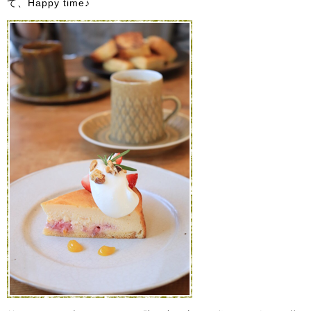
て、Happy time♪