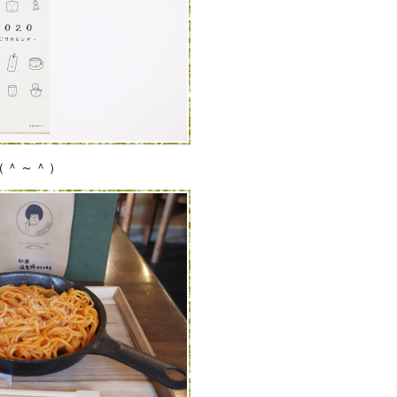
（＾～＾）