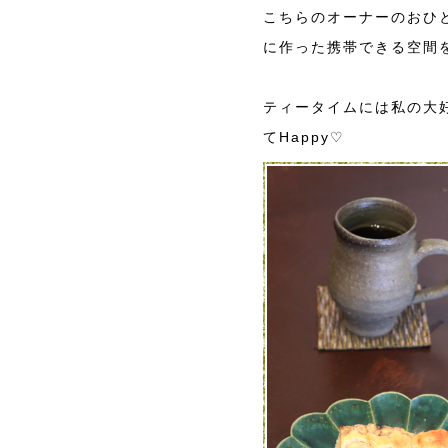
こちらのオーナーのおひ
に作った携帯できる空間
ティータイムには私の大好
てHappy♡