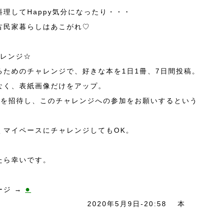
理してHappy気分になったり・・・
古民家暮らしはあこがれ♡
ャレンジ☆
ためのチャレンジで、 好きな本を1日1冊、7日間投稿。
なく、表紙画像だけをアップ。
達を招待し、このチャレンジへの参加をお願いするという
・
くマイペースにチャレンジしてもOK。
たら幸いです。
●
ージ →
2020年5月9日-20:58
本