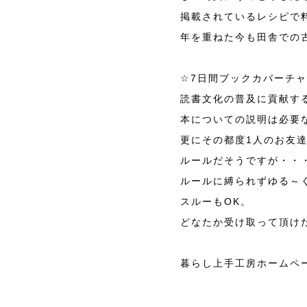
掲載されているレシピで料
年を重ねた今も田舎での
☆7日間ブックカバーチ
読書文化の普及に貢献する
本についての説明は必要
更にその都度1人のお友
ルールだそうですが・・
ルールに縛られずゆる～
スルーもOK。
どなたか受け取って頂け
暮らし上手工房ホームペ