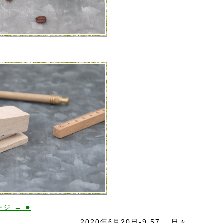
●
ージ →
2020年6月20日-9:57
日々