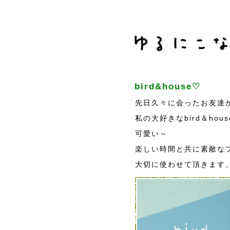
bird&house♡
先日久々に会ったお友達
私の大好きなbird＆ho
可愛い～
楽しい時間と共に素敵な
大切に使わせて頂きます