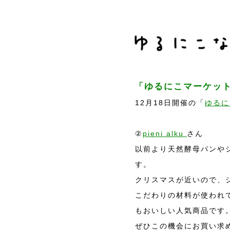
「ゆるにこマーケッ
12月18日開催の「
ゆるに
②
pieni alku
さん
以前より天然酵母パンや
す。
クリスマスが近いので、
こだわりの材料が使われ
もおいしい人気商品です
ぜひこの機会にお買い求