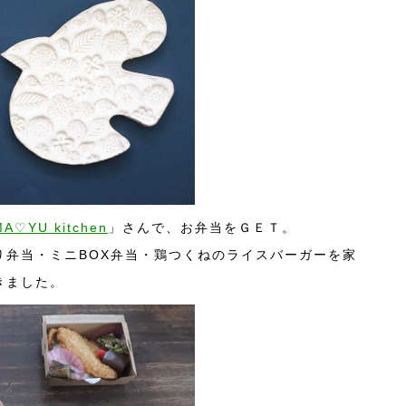
MA♡YU kitchen
」さんで、お弁当をＧＥＴ。
り弁当・ミニBOX弁当・鶏つくねのライスバーガーを家
きました。