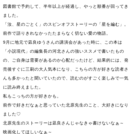
図書館で予約して、半年以上が経過し、やっと順番が回ってき
ました。
「汝、星のごとく」のスピンオフストーリーの「星を編む」。
前作で語りきれなかったたまらなく切ない愛の物語。
9月に地元で凪良ゆうさんの講演会があった時に、この本は
「小説現代」の編集長の河北さんの強いススメで書いたもの
の、ご自身は需要があるのか心配だったけど、結果的には、発
売後すぐに三刷の大人気本になり、こちらの方が好きな読者さ
んも多かったと聞いていたので、読むのがすごく楽しみで一気
に読み終えました。
私もこっちの方が好きかも。
前作で好きだなぁと思っていた北原先生のこと、大好きになり
ました♡
北原先生のストーリーは凪良さんじゃなきゃ書けないなぁ～
映画化してほしいなぁ～