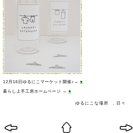
●
12月16日ゆるにこマーケット開催♪→
●
暮らし上手工房ホームページ →
ゆるにこな場所
,
日々