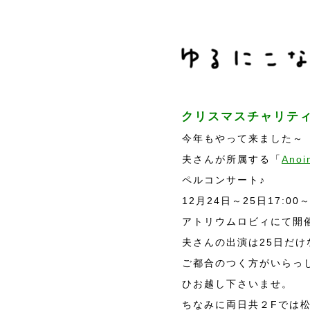
クリスマスチャリテ
今年もやって来ました～
夫さんが所属する「
Anoi
ペルコンサート♪
12月24日～25日17:0
アトリウムロビィにて開
夫さんの出演は25日だ
ご都合のつく方がいらっ
ひお越し下さいませ。
ちなみに両日共２Fでは