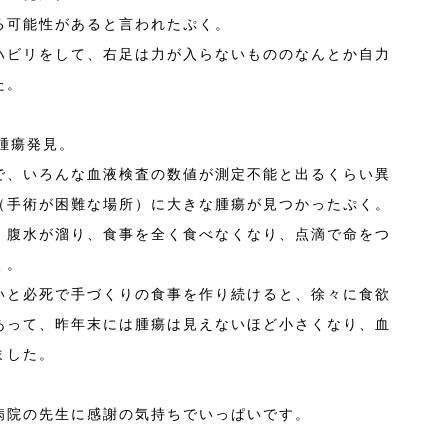
る可能性があると言われたぷく。
ハビリをして、右足は力が入らないもののなんとか自力
た。
腫瘍発見。
で、いろんな血液検査の数値が測定不能と出るくらい異
（手術が困難な場所）に大きな腫瘍が見つかったぷく。
、腹水が溜り、食事を全く食べなくなり、点滴で命をつ
く。
いと必死で手づくりの食事を作り続けると、徐々に食欲
あって、昨年末には腫瘍は見えないほど小さくなり、血
ました。
病院の先生に感謝の気持ちでいっぱいです。