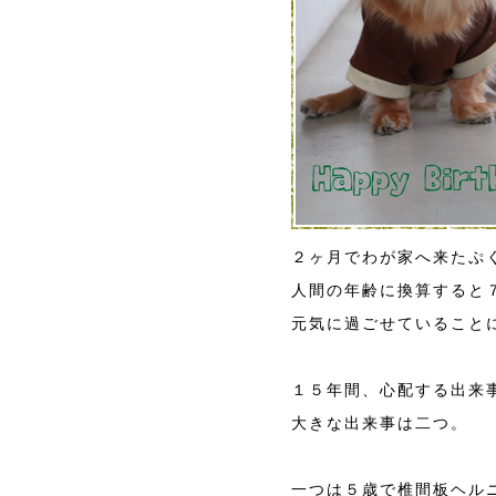
２ヶ月でわが家へ来たぷ
人間の年齢に換算すると
元気に過ごせていること
１５年間、心配する出来
大きな出来事は二つ。
一つは５歳で椎間板ヘル