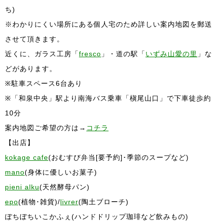
ち)
※わかりにくい場所にある個人宅のため詳しい案内地図を郵送
させて頂きます。
近くに、ガラス工房「
fresco
」・道の駅「
いずみ山愛の里
」な
どがあります。
※駐車スペース6台あり
※「和泉中央」駅より南海バス乗車「槇尾山口」で下車徒歩約
10分
案内地図ご希望の方は→
コチラ
【出店】
kokage cafe
(おむすび弁当[要予約]･季節のスープなど)
mano
(身体に優しいお菓子)
pieni alku
(天然酵母パン)
epo
(植物･雑貨)/
livrer
(陶土ブローチ)
ぼちぼちいこかふぇ(ハンドドリップ珈琲など飲みもの)