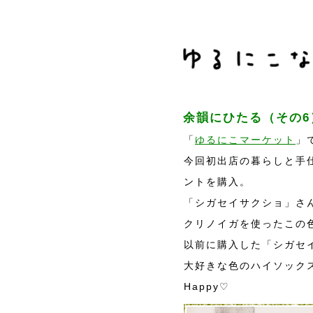
余韻にひたる（その6
「
ゆるにこマーケット
」
今回初出店の暮らしと手
ントを購入。
「シガセイサクショ」さ
クリノイガを使ったこの
以前に購入した「シガセ
大好きな色のハイソック
Happy♡