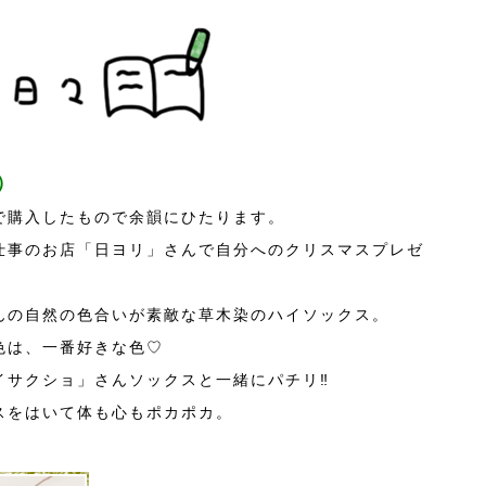
）
で購入したもので余韻にひたります。
仕事のお店「日ヨリ」さんで自分へのクリスマスプレゼ
んの自然の色合いが素敵な草木染のハイソックス。
色は、一番好きな色♡
イサクショ」さんソックスと一緒にパチリ‼
スをはいて体も心もポカポカ。