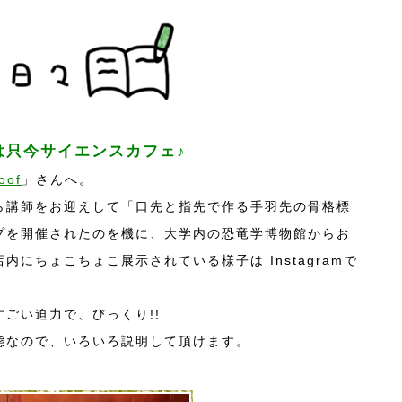
んは只今サイエンスカフェ♪
oof
」さんへ。
ら講師をお迎えして「口先と指先で作る手羽先の骨格標
プを開催されたのを機に、大学内の恐竜学博物館からお
内にちょこちょこ展示されている様子は Instagramで
・
ごい迫力で、びっくり!!
態なので、いろいろ説明して頂けます。