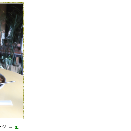
●
ージ →