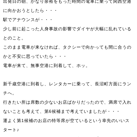
出発日の朝、かなり余裕をもった時間の電車に乗って関西空港
に向かおうとしたら・・・
駅でアナウンスが・・・
少し前に起こった人身事故の影響でダイヤが大幅に乱れている
とのこと。
このまま電車が来なければ、タクシーで向かっても間に合うの
かと不安に思っていたら・・・
電車が来て、無事空港に到着して、ホッ。
新千歳空港に到着し、レンタカーに乗って、長沼町方面にラン
チへ。
行きたい所は席数の少ないお店ばかりだったので、満席で入れ
ないことも考えて、第6候補まで考えていましたが・・・
運よく第1候補のお店の特等席が空ているという幸先のいいス
タート♪