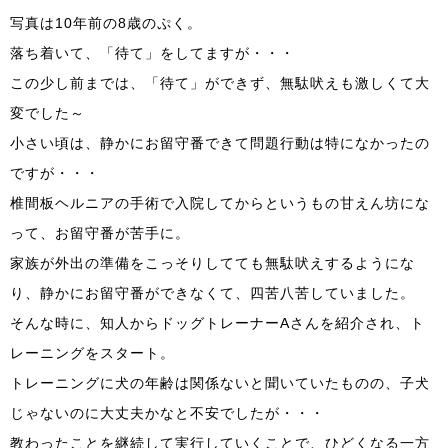
写真は10年前の8歳のぷく。
落ち着いて、「待て」をしてますが・・・
この少し前までは、「待て」ができず、無駄吠えも激しくて大
変でした～
小さい頃は、静かにお留守番できて問題行動は特になかったの
ですが・・・
椎間板ヘルニアの手術で入院してからというもの甘えん坊にな
って、お留守番が苦手に。
家族が外出の準備をこっそりしてても無駄吠えするようにな
り、静かにお留守番ができなくて、四苦八苦していました。
そんな時に、知人からドッグトレーナーAさんを紹介され、ト
レーニングをスタート。
トレーニングに犬の年齢は関係ないと聞いていたものの、子犬
じゃないのに大丈夫かなと不安でしたが・・・
教わったことを継続して実行していくことで、ひどくなる一方