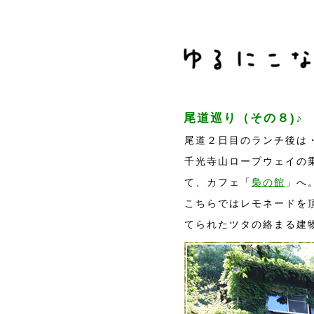
尾道巡り（その８)♪
尾道２日目のランチ後は
千光寺山ロープウェイの
て、カフェ「
梟の館
」へ
こちらではレモネードを
てられたツタの絡まる建物