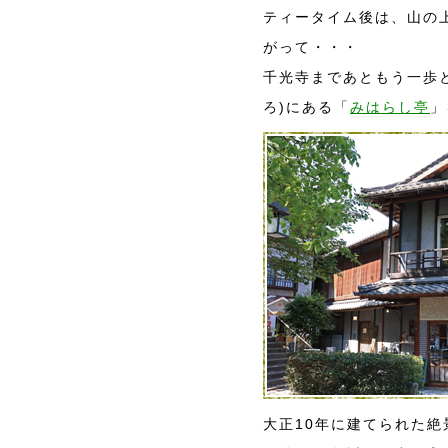
ティータイム後は、山の
がって・・・
千光寺まであともう一歩と
ろ)にある「
みはらし亭
」
大正10年に建てられた