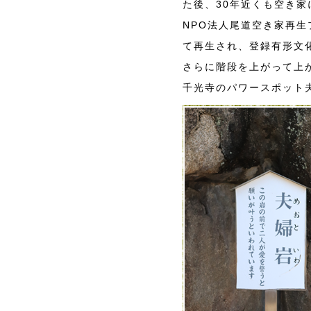
た後、30年近くも空き
NPO法人尾道空き家再
て再生され、登録有形文
さらに階段を上がって上
千光寺のパワースポット