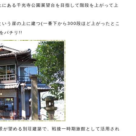
上にある千光寺公園展望台を目指して階段を上がって上
いう崖の上に建つ(一番下から300段ほど上がったとこ
をパチリ!!
絶景が望める別荘建築で、戦後一時期旅館として活用され