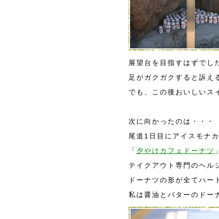
展望台を目指すはずでし
足がガクガクすると訴え
でも、この後おいしいスイ
次に向かったのは・・・
尾道1日目にアイスモナ
「
夕やけカフェドーナツ
テイクアウト専門のヘル
ドーナツの形が全てハー
私は醤油とバターのドーナ